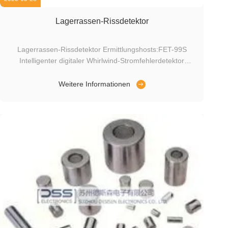
Lagerrassen-Rissdetektor
Lagerrassen-Rissdetektor Ermittlungshosts:FET-99S
Intelligenter digitaler Whirlwind-Stromfehlerdetektor
Innerer Durchmesser des Lagers:30 bis 40
mmSpezifikationen für die Kalibrierung von Rissen
Weitere Informationen
(Längsrichtung):3.000mm (L) × 0,050mm (W) × 0,100mm
(D)Erfassungsgeschwindigkeit:6 Sekunden pro Stück ...