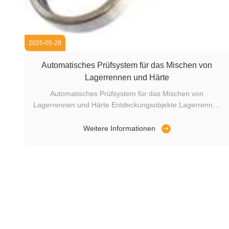
2025-05-28
Automatisches Prüfsystem für das Mischen von
Lagerrennen und Härte
Automatisches Prüfsystem für das Mischen von
Lagerrennen und Härte Entdeckungsobjekte:Lagerrennen
Materialmischung, Härte Ermittlungshosts:FET-99S
Intelligenter digitaler Whirlwind-
Weitere Informationen
StromfehlerdetektorSystemerkennungsprozess:Automatisch
Laden, automatisches Erkennen, automatisches
SortierenErfassun...