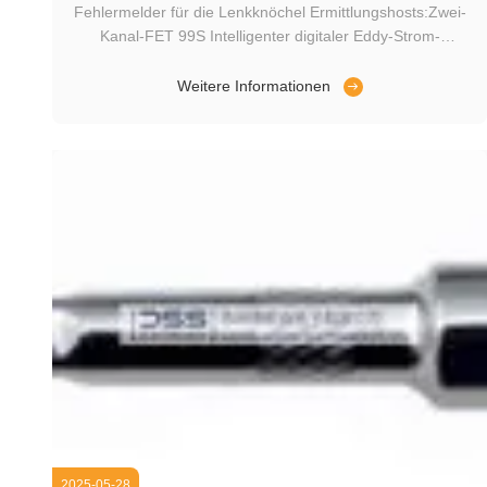
Fehlermelder für die Lenkknöchel Ermittlungshosts:Zwei-
Kanal-FET 99S Intelligenter digitaler Eddy-Strom-
Fehlerdetektor Systemprozessbeschreibung:Eine einzige
Sonde wird verwendet, um gleichzeitig mehrere
Weitere Informationen
Oberflächenfehler zu erkennen, einschließlich Längs- und
Umfangsrissen sowie Sandlöcher (Luftl...
2025-05-28