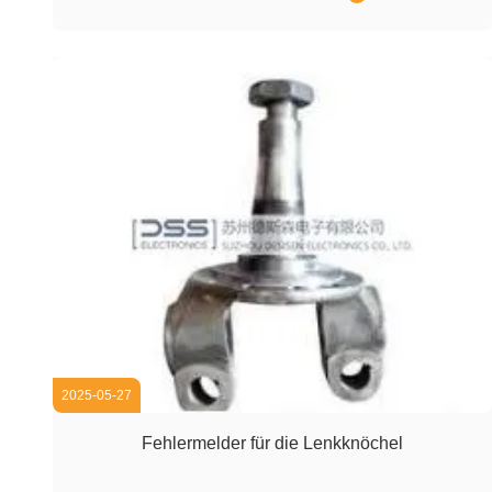
font-size: 14px; margin-bottom: 16px; text-align: left
!important; word...
2025-05-27
Fehlermelder für die Lenkknöchel