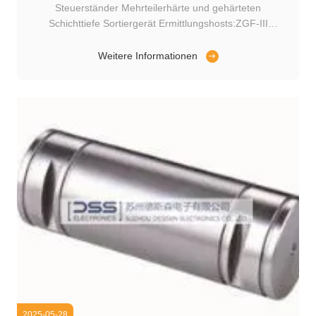
Steuerständer Mehrteilerhärte und gehärteten
Schichttiefe Sortiergerät Ermittlungshosts:ZGF-III
Intelligentes zerstörungsfreies Sortiergerät Sortieren von
Objekten:Härte mehrerer Teile des Lenkschranks, Tiefe
Weitere Informationen
der gehärteten Schicht und Materialmischung Verfahren
zur Erkennung von Geräten: 3 ...
2025-05-28