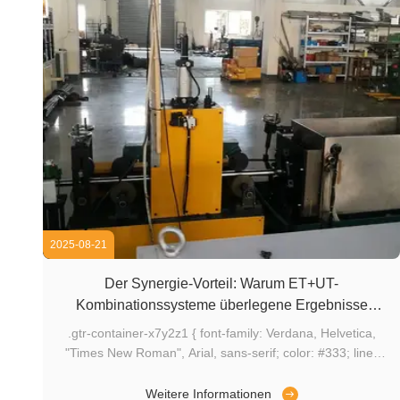
2025-08-21
Der Synergie-Vorteil: Warum ET+UT-
Kombinationssysteme überlegene Ergebnisse
liefern
.gtr-container-x7y2z1 { font-family: Verdana, Helvetica,
"Times New Roman", Arial, sans-serif; color: #333; line-
height: 1.6; padding: 15px; max-width: 960px; margin: 0
auto; box-sizing: border-box; } .gtr-container-x7y2z1 p {
Weitere Informationen