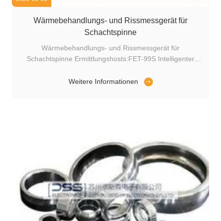
Wärmebehandlungs- und Rissmessgerät für
Schachtspinne
Wärmebehandlungs- und Rissmessgerät für
Schachtspinne Ermittlungshosts:FET-99S Intelligenter
digitaler Whirlwind-Stromfehlerdetektor
Instrumenteigenschaften:Hochgeschwindigkeitsdetektion
Weitere Informationen
und universelle
Anwendbarkeit.Erfassungsgeschwindigkeit:12,000 Stück
pro Stunde Schacht-Pin: Schacht-Pin-Riss- ...