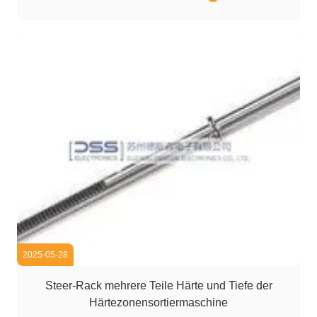
Erfassungsgeschwindigkeit:Ungefähr 15 Sekunden pro
Stück. Steuerknöchel: Lokaler Teil der Härte des
Lenkknöckels und ...
2025-05-28
Steer-Rack mehrere Teile Härte und Tiefe der
Härtezonensortiermaschine