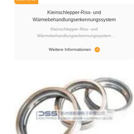
Kleinschlepper-Riss- und
Wärmebehandlungserkennungssystem
Kleinschlepper-Riss- und
Wärmebehandlungserkennungssystem
Ermittlungshosts:FET-99S Intelligenter digitaler Whirlwind-
Stromfehlerdetektor Spezifikationen der Hülle: Material:
Weitere Informationen
Inkonellegierung Durchmesser: 2,8 mm Gewicht: 0,6 g
pro Hülle Wärmebehandlung und
Risserkennungsgeschwindigkeit:5 Sekunden pro ...