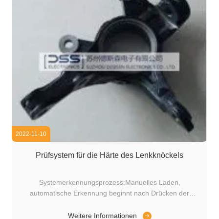
2022-11-10
Prüfsystem für die Härte des Lenkknöckels
Systemerkennungsprozess:Manuelles Laden,
automatische Erkennung beginnt nach Drücken der
Starttaste. Detektionshost: FET-99SIntelligenter digitaler
Wirbelstromfehlerdetektor.
Weitere Informationen