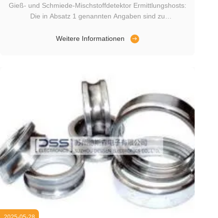
Gieß- und Schmiede-Mischstoffdetektor Ermittlungshosts:
Die in Absatz 1 genannten Angaben sind zu
beachten.Intelligenter digitaler Eddy-Strom-Fehlerdetektor
Entdeckungsobjekte:Große und schwere Werkstücke
Weitere Informationen
(maximale Abmessungen: 800 mm (L) × 300 mm (W) ×
300 mm (H); maximales Gewicht: 25 kg) ...
2025-05-28