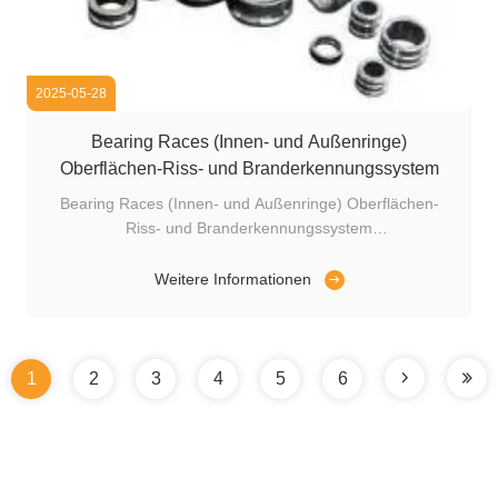
2025-05-28
Bearing Races (Innen- und Außenringe)
Oberflächen-Riss- und Branderkennungssystem
Bearing Races (Innen- und Außenringe) Oberflächen-
Riss- und Branderkennungssystem
Entdeckungsobjekte:Oberflächenrisse und
Verbrennungen an den inneren/äußeren Oberflächen
Weitere Informationen
es
sowie an den oberen/unteren Endflächen der Lagerringe.
Außenring (OR): Maximal: OD 180 x 45 mm
Mindestmenge: OD 72 x 23 mm ...
1
2
3
4
5
6