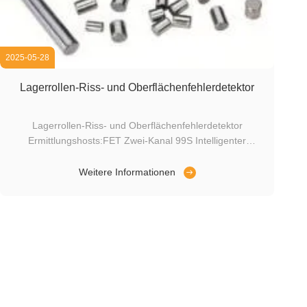
2025-05-28
Lagerrollen-Riss- und Oberflächenfehlerdetektor
Lagerrollen-Riss- und Oberflächenfehlerdetektor
Ermittlungshosts:FET Zwei-Kanal 99S Intelligenter
digitaler Eddy-Strom-Fehlerdetektor
Systemprozessbeschreibung:Eine einzige Sonde erkennt
Weitere Informationen
gleichzeitig mehrere Oberflächenfehler, einschließlich
Längs- und Umfangsrissen sowie Sandlöcher (Gasporen).
...