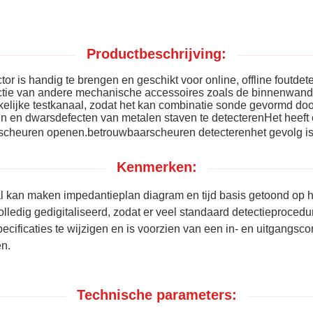
Productbeschrijving:
or is handig te brengen en geschikt voor online, offline foutdet
tie van andere mechanische accessoires zoals de binnenwand va
hankelijke testkanaal, zodat het kan combinatie sonde gevormd doo
en en dwarsdefecten van metalen staven te detecterenHet heeft
 scheuren openen.
betrouwbaar
scheuren detecteren
het gevolg i
Kenmerken:
al kan maken impedantieplan diagram en tijd basis getoond op h
olledig gedigitaliseerd, zodat er veel standaard detectieproced
ificaties te wijzigen en is voorzien van een in- en uitgangsco
en.
Technische parameters: