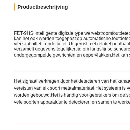
Productbeschrijving
FET-9HS intelligente digitale type wervelstroomfoutdetect
kan het ook worden toegepast op automatische foutdetec
vierkant billet, ronde billet. Uitgerust met relatief onaf
verzamelt gegevens tegelijkertijd om langslijnse scheur
ondergedompelde gewrichten en oppervlakken.
Het kan
Het signaal verkregen door het detecteren van het kana
vereisten van elk soort metaal
materiaal,
Het systeem is v
worden gebouwd.Het is handig voor gebruikers om de spec
vele soorten apparatuur te detecteren en samen te werk