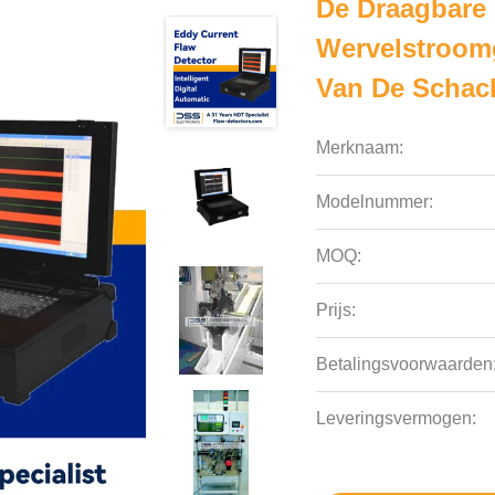
De Draagbare 
Wervelstroom
Van De Schac
Merknaam:
Modelnummer:
MOQ:
Prijs:
Betalingsvoorwaarden
Leveringsvermogen: