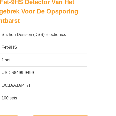
Fet-9HS Detector Van Het
gebrek Voor De Opsporing
htbarst
Suzhou Desisen (DSS) Electronics
Fet-9HS
1 set
USD $8499-9499
:
L/C,D/A,D/P,T/T
100 sets