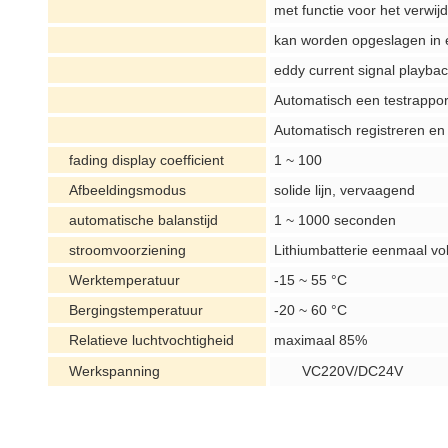
met functie voor het verwij
kan worden opgeslagen in 
eddy current signal playbac
Automatisch een testrapport
Automatisch registreren en
fading display coefficient
1 ~ 100
Afbeeldingsmodus
solide lijn, vervaagend
automatische balanstijd
1 ~ 1000 seconden
stroomvoorziening
Lithiumbatterie eenmaal vol
Werktemperatuur
-15 ~ 55 °C
Bergingstemperatuur
-20 ~ 60 °C
Relatieve luchtvochtigheid
maximaal 85%
Werkspanning
VC220V/DC24V