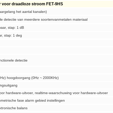
r voor draadloze stroom FET-9HS
aargelang het aantal kanalen)
e detectie van meerdere soorten
van
metalen materiaal
baar, stap: 1 dB
r, stap: 1 deg
nctionele detectie
0Hz) hoogdoorgang (0Hz ~ 2000KHz)
ingsuitgang
or hardware-uitvoer, realtime-waarschuwing voor hardware-uitvoer
mmetrische fase alarm gebied instellingen
ektronische balans