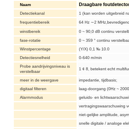
Draagbare foutdetecto
Naam
Detectiekanal
1 (kan worden uitgebreid n
frequentiebereik
64 Hz ∼2 MHz,bevredigend
winstbereik
0 ~ 90,0 dB continu verstel
fase-rotatie
0 ~ 359 ° continu verstelbaa
Winstpercentage
(Y/X) 0,1 ‰ 10.0
Detectiesnelheid
0-640 m/min
Probe aandrijvingsniveau is
1 ¢ 8, betekent echt multifu
verstelbaar
meer in de weergave
impedantie, tijdbasis;
digitaal filteren
laag-doorgang (0Hz ~ 200
Alarmmodus
geluids- en lichtwaarschuw
vertragingswaarschuwing vo
niet-gelijke amplitude, asy
snelle digitale / analoge el