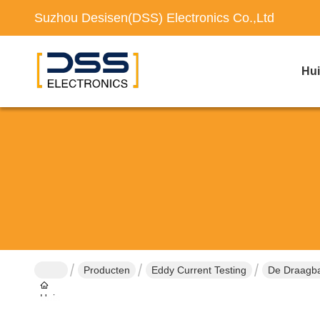
Suzhou Desisen(DSS) Electronics Co.,Ltd
Hu
Producten
Eddy Current Testing
De Draagba
Huis