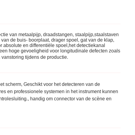
ectie van metaalpijp, draadstangen, staalpijp,staalstaven
n de buis- boorplaat, drager spoel, gat van de klap,
r absolute en differentiële spoel,het detectiekanal
 een hoge gevoeligheid voor longitudinale defecten zoals
s van
storing tijdens de productie.
et scherm, Geschikt voor het detecteren van de
ures en professionele systemen in het instrument kunnen
ntrolesluiting., handig om connector van de scène en