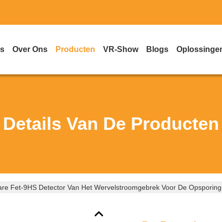
is
Over Ons
Producten
VR-Show
Blogs
Oplossinge
Details Van De Producten
re Fet-9HS Detector Van Het Wervelstroomgebrek Voor De Opsporing