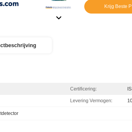
Krijg Beste P
ctbeschrijving
Certificering:
I
Levering Vermogen:
10
tdetector