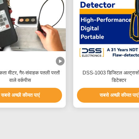
लकता मीटर, गैर-संवाहक पतली परतों
DSS-1003 डिजिटल अल्ट्रास
वाले वर्कपीस
डिटेक्टर
सबसे अच्छी कीमत पाएं
सबसे अच्छी कीमत पाएं