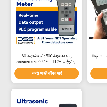
60 केएचजेड और 500 केएचजेड धातु
विद्युत चा
प्रवाहकता मीटर 0.51% - 112% आईएसीएस
(पूर्ण पैमाने)
सबसे अच्छी कीमत पाएं