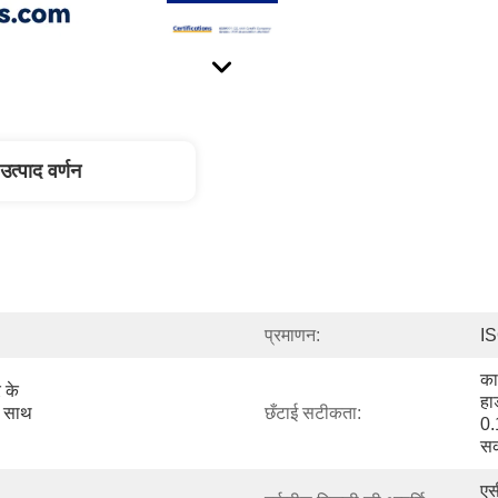
उत्पाद वर्णन
प्रमाणन:
I
का
के 
हा
े साथ 
छँटाई सटीकता:
0.
सक
एस