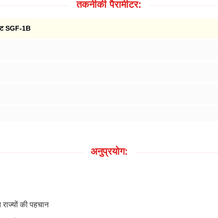
तकनीकी पैरामीटर:
रूमेंट SGF-1B
अनुप्रयोग:
त राज्यों की पहचान