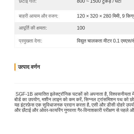
छँटाई गति:
800 ~ 1500 टुकड़े / घंटा
बाहरी आयाम और वजन:
120 × 320 × 280 मिमी, 9 किग्
आपूर्ति की क्षमता:
100
प्रमुखता देना:
विद्युत चालकता मीटर 0.1 एमएस/स
उत्पाद वर्णन
SGF-1B आयातित इलेक्ट्रॉनिक घटकों को अपनाता है, विश्वसनीयता में स
बोर्ड का उपयोग, मशीन लाइन को कम करें, सिग्नल ट्रांसमिशन पथ को छोटा
यह इंटरफ़ेस एक सुविधाजनक प्रदान करता है, एसी और डीसी दोहरे उपयोग क
और छँटाई और ओवर-फायरिंग गुणवत्ता गैर-विनाशकारी परीक्षण से पहले औ