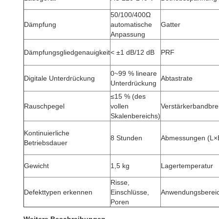
50/100/400Ω
Dämpfung
automatische
Gatter
Anpassung
Dämpfungsgliedgenauigkeit
< ±1 dB/12 dB
PRF
0~99 % lineare
Digitale Unterdrückung
Abtastrate
Unterdrückung
≤15 % (des
Rauschpegel
vollen
Verstärkerbandbre
Skalenbereichs)
Kontinuierliche
8 Stunden
Abmessungen (L×
Betriebsdauer
Gewicht
1,5 kg
Lagertemperatur
Risse,
Defekttypen erkennen
Einschlüsse,
Anwendungsberei
Poren