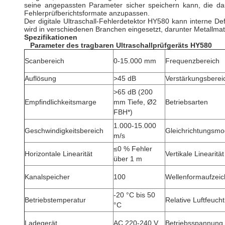
seine angepassten Parameter sicher speichern kann, die dau
Fehlerprüfberichtsformate anzupassen.
Der digitale Ultraschall-Fehlerdetektor HY580 kann interne D
wird in verschiedenen Branchen eingesetzt, darunter Metallmate
Spezifikationen
Parameter des tragbaren Ultraschallprüfgeräts HY580
Scanbereich
0-15.000 mm
Frequenzbereich
Auflösung
>45 dB
Verstärkungsberei
>65 dB (200
Empfindlichkeitsmarge
mm Tiefe, Ø2
Betriebsarten
FBH*)
1.000-15.000
Geschwindigkeitsbereich
Gleichrichtungsm
m/s
≤0 % Fehler
Horizontale Linearität
Vertikale Linearität
über 1 m
Kanalspeicher
100
Wellenformaufzei
-20 °C bis 50
Betriebstemperatur
Relative Luftfeucht
°C
Ladegerät
AC 220-240 V
Betriebsspannung