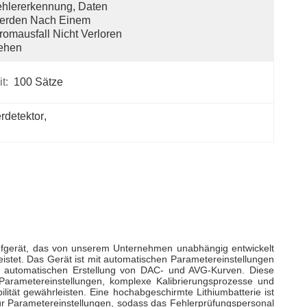
hlererkennung, Daten 
erden Nach Einem 
romausfall Nicht Verloren 
ehen
t:
100 Sätze
erdetektor
, 
allprüfgerät, das von unserem Unternehmen unabhängig entwickelt
eistet. Das Gerät ist mit automatischen Parametereinstellungen
der automatischen Erstellung von DAC- und AVG-Kurven. Diese
 Parametereinstellungen, komplexe Kalibrierungsprozesse und
ität gewährleisten. Eine hochabgeschirmte Lithiumbatterie ist
ür Parametereinstellungen, sodass das Fehlerprüfungspersonal