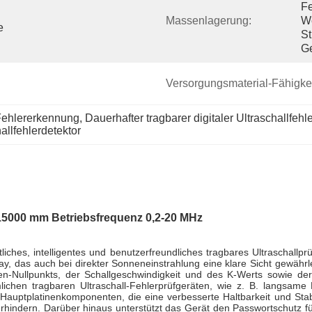
Fe
Massenlagerung:
W
 
St
G
Versorgungsmaterial-Fähigkei
 Fehlererkennung
, 
Dauerhafter tragbarer digitaler Ultraschallfehl
hallfehlerdetektor
-15000 mm Betriebsfrequenz 0,2-20 MHz
rittliches, intelligentes und benutzerfreundliches tragbares Ultrasch
ay, das auch bei direkter Sonneneinstrahlung eine klare Sicht gewährl
den-Nullpunkts, der Schallgeschwindigkeit und des K-Werts sowie 
mlichen tragbaren Ultraschall-Fehlerprüfgeräten, wie z. B. langsame
Hauptplatinenkomponenten, die eine verbesserte Haltbarkeit und Stabil
erhindern. Darüber hinaus unterstützt das Gerät den Passwortschutz f