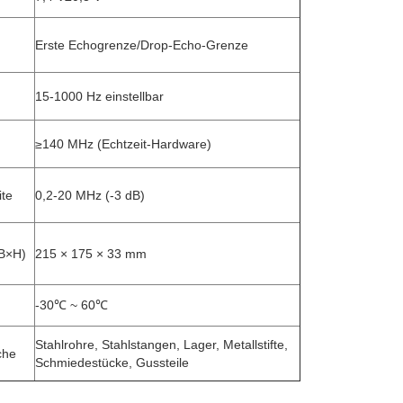
Erste Echogrenze/Drop-Echo-Grenze
15-1000 Hz einstellbar
≥140 MHz (Echtzeit-Hardware)
ite
0,2-20 MHz (-3 dB)
B×H)
215 × 175 × 33 mm
-30℃ ~ 60℃
Stahlrohre, Stahlstangen, Lager, Metallstifte,
che
Schmiedestücke, Gussteile