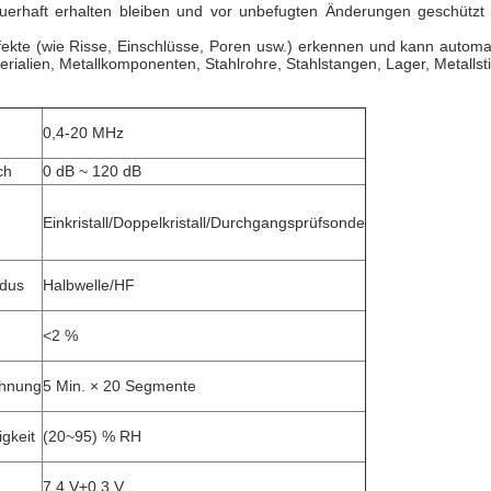
erhaft erhalten bleiben und vor unbefugten Änderungen geschützt s
efekte (wie Risse, Einschlüsse, Poren usw.) erkennen und kann autom
rialien, Metallkomponenten, Stahlrohre, Stahlstangen, Lager, Metallst
0,4-20 MHz
ch
0 dB ~ 120 dB
Einkristall/Doppelkristall/Durchgangsprüfsonde
odus
Halbwelle/HF
<2 %
chnung
5 Min. × 20 Segmente
igkeit
(20~95) % RH
7,4 V±0,3 V