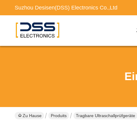
Suzhou Desisen(DSS) Electronics Co.,Ltd
Ei
Zu Hause
Produits
Tragbare Ultraschallprüfgeräte