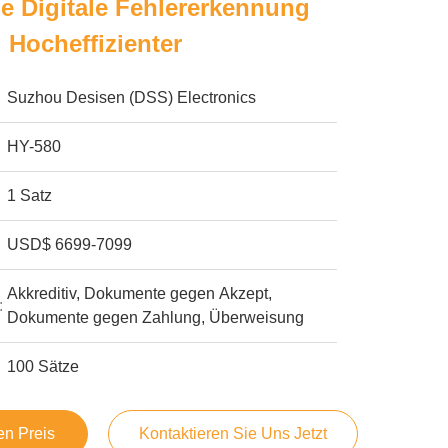
he Digitale Fehlererkennung
l Hocheffizienter
Suzhou Desisen (DSS) Electronics
HY-580
1 Satz
USD$ 6699-7099
Akkreditiv, Dokumente gegen Akzept,
:
Dokumente gegen Zahlung, Überweisung
100 Sätze
en Preis
Kontaktieren Sie Uns Jetzt