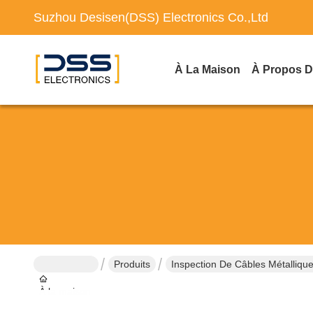
Suzhou Desisen(DSS) Electronics Co.,Ltd
À La Maison
À Propos 
Produits
Inspection De Câbles Métalliqu
À la maison