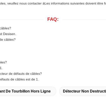
bles, veuillez nous contacter à
Les informations suivantes doivent être f
FAQ:
 câbles?
st Desisen.
de câbles?
bles?
1.
cteur de défauts de câbles?
fauts de câbles est de 1.
nt De Tourbillon Hors Ligne
Détecteur Non Destructi