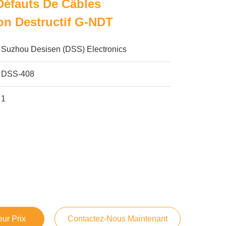
Défauts De Câbles
on Destructif G-NDT
Suzhou Desisen (DSS) Electronics
DSS-408
1
ur Prix
Contactez-Nous Maintenant