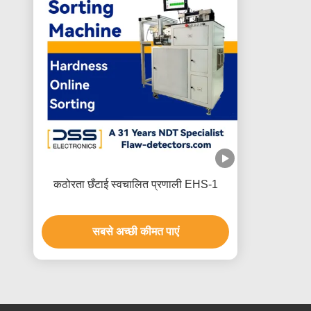
कठोरता छँटाई स्वचालित प्रणाली EHS-1
सबसे अच्छी कीमत पाएं