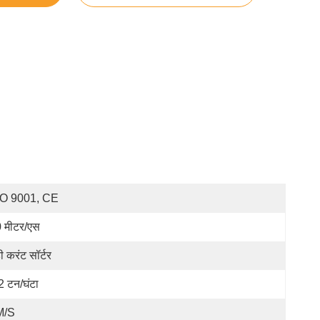
SO 9001, CE
 मीटर/एस
ी करंट सॉर्टर
2 टन/घंटा
M/s