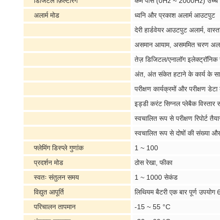
डिजिटल फ़िल्टरिंग
कम पास (0Hz ~ 2000Hz) उच्च
अलार्म मोड
ध्वनि और प्रकाश अलार्म आउटपुट
देरी हार्डवेयर आउटपुट अलार्म, वास
असमान आयाम, असममित चरण अलार्म क्
तेज़ डिजिटल/एनालॉग इलेक्ट्रॉनिक
अंत, अंत संकेत हटाने के कार्य के स
परीक्षण कार्यक्रमों और परीक्षण डेटा
इड्डी करंट सिग्नल प्लेबैक विस्त
स्वचालित रूप से परीक्षण रिपोर्ट तैय
स्वचालित रूप से दोषों की संख्या और
फ्लेमिंग डिस्प्ले गुणांक
1 ~ 100
प्रदर्शन मोड
ठोस रेखा, फीका
स्वतः संतुलन समय
1 ~ 1000 सेकंड
विद्युत आपूर्ति
लिथियम बैटरी एक बार पूर्ण उपयोग 
परिचालन तापमान
-15 ~ 55 °C