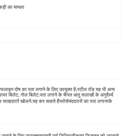
ड़ी का मामला
ऑफलाइन दोष का पता लगाने के लिए उपयुक्त है,स्टील रॉड यह भी अन्य
ायर बिलेट, गोल बिलेट.पता लगाने के चैनल धातु सलाखों के अनुदैर्ध्य
 और सतह
दरारें खोलने.यह कर सकते हैं
भरोसेमंद
दरारों का पता लगाना
के
 लगाने के लिए उपयुक्त
सामग्री,
पूर्ण डिजिटलीकरण डिजाइन को अपनाने