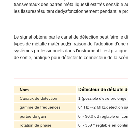
transversaux des barres métalliquesIl est très sensible a
les fissures
résultant de
dysfonctionnement pendant la pro
Le signal obtenu par le canal de détection peut faire le
types de métal
le matériau,
En raison de l'adoption d'une
systèmes professionnels dans l'instrument.Il est pratique 
de sortie, pratique pour détecter le connecteur de la sc
Détecteur de défauts 
Nom
Canaux de détection
1 (possible d'être prolong
gamme de fréquences
64 Hz ∼2 MHz,détection sat
portée de gain
0 ~ 90,0 dB réglable en con
rotation de phase
0 ~ 359 ° réglable en conti