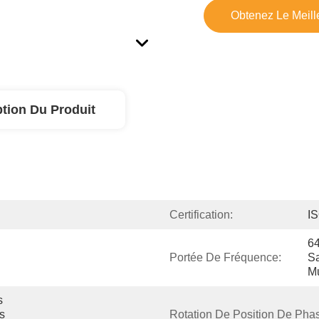
Obtenez Le Meille
ption Du Produit
Certification:
I
64
Portée De Fréquence:
Sa
Mu
 
s 
Rotation De Position De Pha