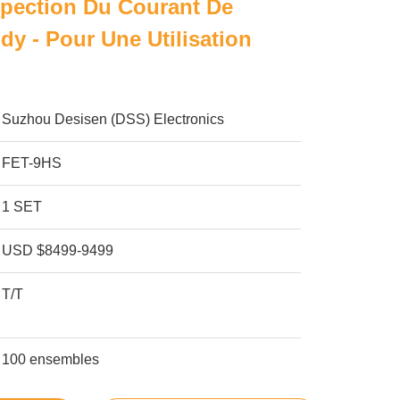
spection Du Courant De
y - Pour Une Utilisation
Suzhou Desisen (DSS) Electronics
FET-9HS
1 SET
USD $8499-9499
T/T
100 ensembles