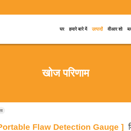
घर
हमारे बारे में
उत्पादों
वीआर शो
ब्
खोज परिणाम
ता
ortable Flaw Detection Gauge ]
म