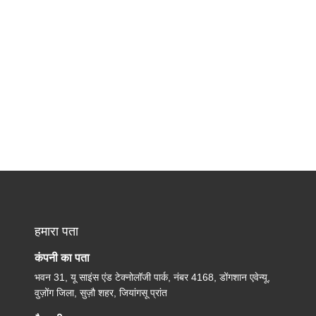
हमारा पता
कंपनी का पता
भवन 31, यू साइंस एंड टेक्नोलॉजी पार्क, नंबर 4168, डोंगशान एवेन्यू,
वुज़ोंग जिला, सुज़ौ शहर, जियांगसू प्रांत